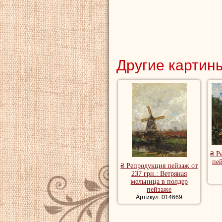
Другие картины
₴ Р
пей
₴ Репродукция пейзаж от
237 грн.: Ветряная
мельница в полдер
пейзаже
Артикул: 014669