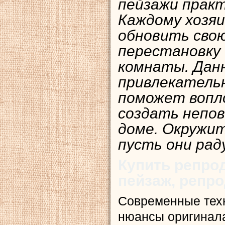
пейзажи практ
Каждому хозяи
обновить свою
перестановку
комнаты. Дан
привлекатель
поможет вопл
создать непо
доме. Окружи
пусть они рад
Купить репро
пейзаж, репр
Современные тех
нюансы оригинала