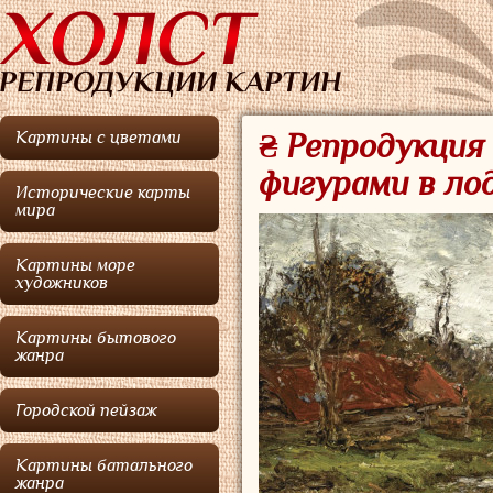
Картины с цветами
₴ Репродукция 
фигурами в лод
Исторические карты
мира
Картины море
художников
Картины бытового
жанра
Городской пейзаж
Картины батального
жанра