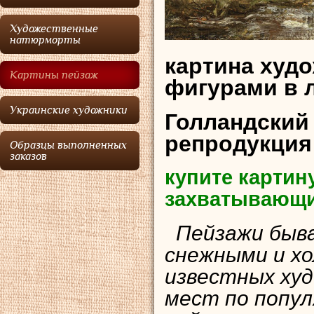
Художественные
натюрморты
картина худо
Картины пейзаж
фигурами в 
Украинские художники
Голландский
репродукция
Образцы выполненных
заказов
купите картин
захватывающи
Пейзажи быва
снежными и х
известных худ
мест по попул