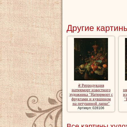
Другие картины
₴ Репродукция
натюрморт известного
ц
художника "Натюрморт с
из
фруктами и кувшином
"
на петушиной лапке"
Артикул: 028106
Все картины худ