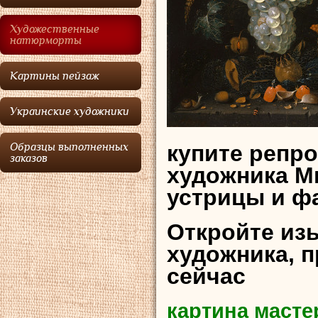
Художественные
натюрморты
Картины пейзаж
Украинские художники
купите репр
Образцы выполненных
заказов
художника М
устрицы и ф
Откройте из
художника, 
сейчас
картина масте