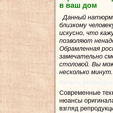
в ваш дом
Данный натюрмо
близкому челове
искусно, что ка
позволяют ненадо
Обрамленная рос
замечательно см
столовой. Вы мож
несколько минут.
Купить репроду
Современные тех
нюансы оригинала
взгляд репродукц