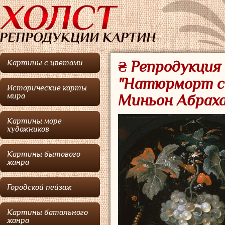
Картины с цветами
₴ Репродукция
"Натюрморт с 
Исторические карты
мира
Миньон Абрах
Картины море
художников
Картины бытового
жанра
Городской пейзаж
Картины батального
жанра