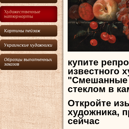
Художественные
натюрморты
Картины пейзаж
Украинские художники
купите репр
Образцы выполненных
заказов
известного 
"Смешанные 
стеклом в к
Откройте из
художника, 
сейчас