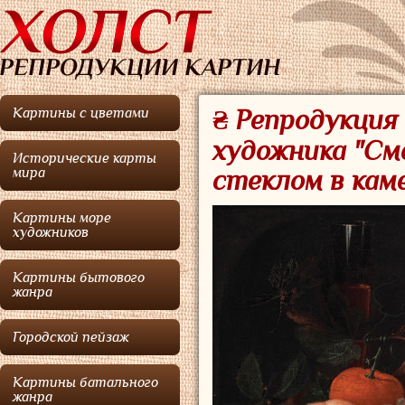
Картины с цветами
₴ Репродукци
художника "См
Исторические карты
мира
стеклом в кам
Картины море
художников
Картины бытового
жанра
Городской пейзаж
Картины батального
жанра