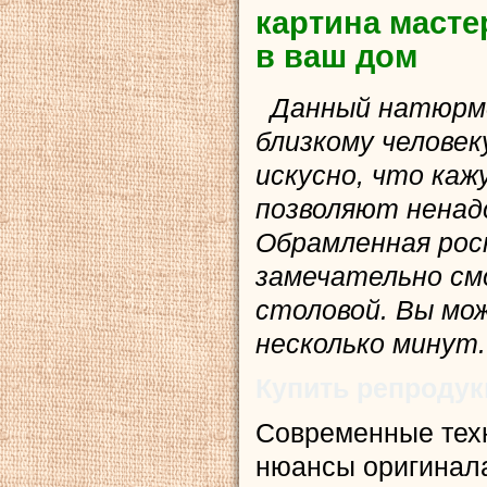
картина масте
в ваш дом
Данный натюрмо
близкому челове
искусно, что ка
позволяют ненадо
Обрамленная рос
замечательно см
столовой. Вы мож
несколько минут.
Купить репроду
Современные тех
нюансы оригинала