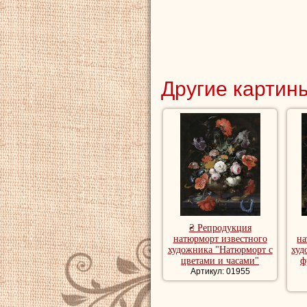
Другие картины
₴ Репродукция
натюрморт известного
на
художника "Натюрморт с
худ
цветами и часами"
ф
Артикул: 01955