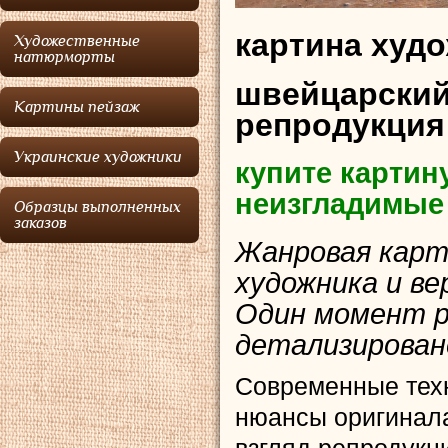
картина худ
Художественные
натюрморты
швейцарский
Картины пейзаж
репродукция
Украинские художники
купите картин
неизгладимые
Образцы выполненных
заказов
Жанровая карт
художника и ве
Один момент р
детализирован
Современные тех
нюансы оригинала
взгляд репродукц