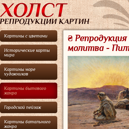
Картины с цветами
₴ Репродукция 
молитва - Пи
Исторические карты
мира
Картины море
художников
Картины бытового
жанра
Городской пейзаж
Картины батального
жанра