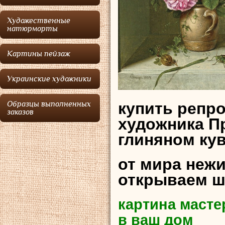
Художественные
натюрморты
Картины пейзаж
Украинские художники
купить репр
Образцы выполненных
заказов
художника П
глиняном ку
от мира нежи
открываем 
картина масте
в ваш дом