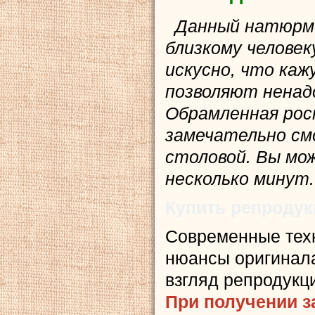
Данный натюрмо
близкому челове
искусно, что ка
позволяют ненадо
Обрамленная рос
замечательно см
столовой. Вы мож
несколько минут.
Купить репроду
Современные тех
нюансы оригинала
взгляд репродукц
При получении з