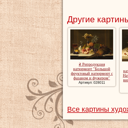
Другие картины
₴ Репродукция
натюрморт "Большой
на
фруктовый натюрморт с
На
фазаном и фужером"
ви
Артикул: 028011
Все картины худ