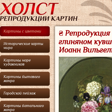
Картины с цветами
₴ Репродукци
глиняном кувши
Исторические карты
мира
Иоанн Вильгел
Картины море
художников
Картины бытового
жанра
Городской пейзаж
Картины батального
жанра