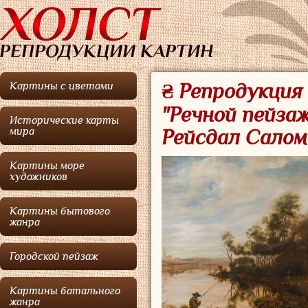
Картины с цветами
₴ Репродукция
"Речной пейзаж
Исторические карты
мира
Рейсдал Салом
Картины море
художников
Картины бытового
жанра
Городской пейзаж
Картины батального
жанра