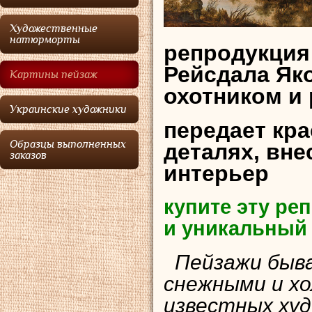
Художественные
натюрморты
репродукция
Рейсдала Яко
Картины пейзаж
охотником и
Украинские художники
передает кр
Образцы выполненных
деталях, вне
заказов
интерьер
купите эту р
и уникальный
Пейзажи быва
снежными и х
известных худ