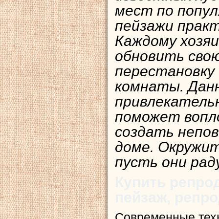
мест по попул
пейзажи практ
Каждому хозяи
обновить свою
перестановку
комнаты. Дан
привлекатель
поможет вопл
создать непо
доме. Окружи
пусть они рад
Купить репро
пейзаж, репр
Современные тех