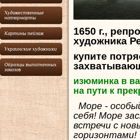
Художественные
натюрморты
1650 г., реп
Картины пейзаж
художника Р
Украинские художники
купите потр
захватывающ
Образцы выполненных
заказов
изюминка в ва
на пути к пре
Море - особый
себя! Море з
встречи с нов
горизонтами!