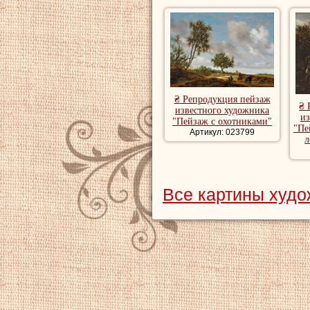
₴ Репродукция пейзаж
₴ 
известного художника
из
"Пейзаж с охотниками"
"Пе
Артикул: 023799
л
Все картины худ