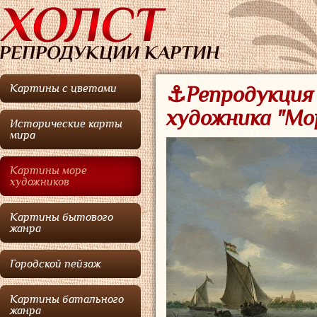
Картины с цветами
⚓Репродукция 
художника "Мо
Исторические карты
мира
Картины море
художников
Картины бытового
жанра
Городской пейзаж
Картины батального
жанра