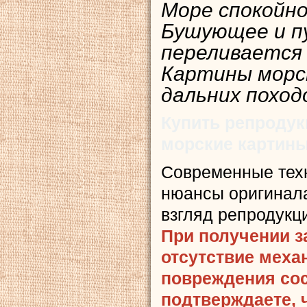
Море спокойное
Бушующее и п
переливается 
Картины морс
дальних поход
Купить репродук
морские картин
Современные тех
нюансы оригинала
взгляд репродукц
При получении з
отсутствие меха
повреждения сост
подтверждаете, 