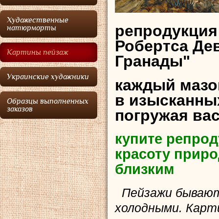
Художественные
репродукция
натюрморты
Робертс
а Де
Картины пейзаж
Гранады"
Украинские художники
каждый мазо
в изысканных
Образцы выполненных
заказов
погружая ва
купите репрод
красоту приро
близким
Пейзажи бывают
холодными. Карт