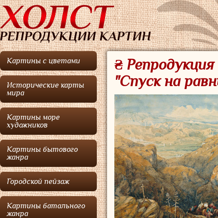
Картины с цветами
₴ Репродукция
"Спуск на рав
Исторические карты
мира
Картины море
художников
Картины бытового
жанра
Городской пейзаж
Картины батального
жанра