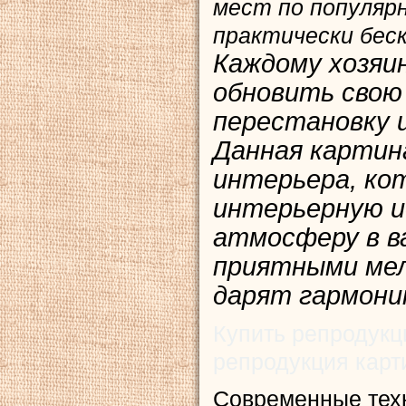
мест по популяр
практически беск
Каждому хозяи
обновить свою
перестановку 
Данная картин
интерьера, ко
интерьерную и
атмосферу в в
приятными мел
дарят гармони
Купить репродукц
репродукция карт
Современные тех