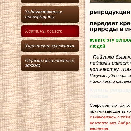
репродукция
Художественные
натюрморты
передает кра
природы в и
Картины пейзаж
купите эту репр
Украинские художники
людей
Пейзажи бываю
Образцы выполненных
пейзажи извест
заказов
количеству. Жа
Почувствуйте красо
мазок кисти оживля
Купить репроду
пейзаж
Современные технол
притягивающие взгля
ознакомтесь с тов
составте акт. Забр
качества.