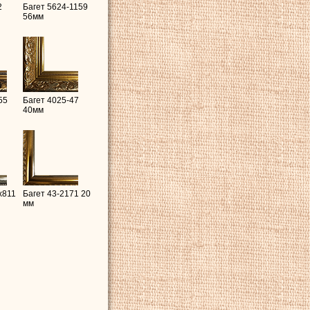
2
Багет 5624-1159
56мм
55
Багет 4025-47
40мм
x811
Багет 43-2171 20
мм