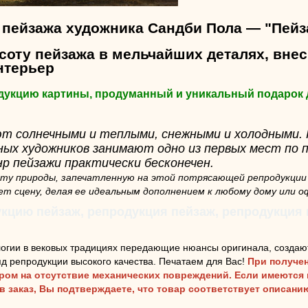
 пейзажа художника Сандби Пола — "Пейз
соту пейзажа в мельчайших деталях, внес
нтерьер
одукцию картины, продуманный и уникальный подарок 
т солнечными и теплыми, снежными и холодными.
ных художников занимают одно из первых мест по 
нр пейзажи практически бесконечен.
ту природы, запечатленную на этой потрясающей репродукции
ет сцену, делая ее идеальным дополнением к любому дому или о
кцию пейзаж, репродукция пейзаж, репродукция
огии в вековых традициях передающие нюансы оригинала, создаю
д репродукции высокого качества. Печатаем для Вас!
При получен
аром на отсутствие механических повреждений. Если имеются
ав заказ, Вы подтверждаете, что товар соответствует описан