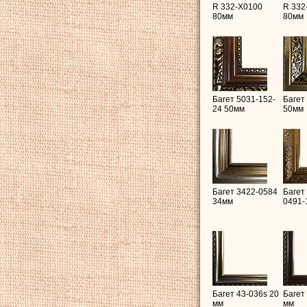
R 332-X0100
R 332
80мм
80мм
Багет 5031-152-
Багет
24 50мм
50мм
Багет 3422-0584
Багет
34мм
0491-
Багет 43-036s 20
Багет
мм
мм