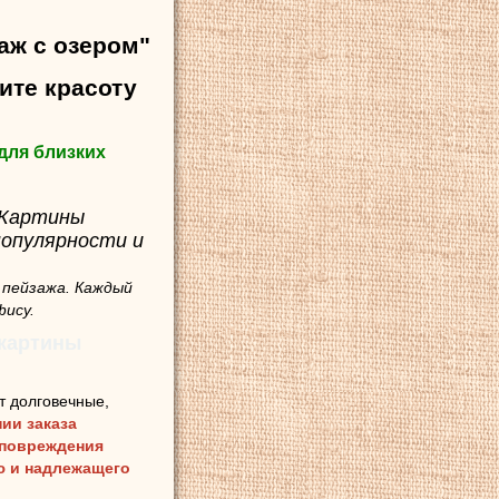
аж с озером"
ите красоту
для близких
 Картины
популярности и
 пейзажа. Каждый
фису.
 картины
т долговечные,
ии заказа
 повреждения
ию и надлежащего