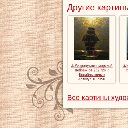
Другие картины
⚓Репродукция морской
⚓Р
пейзаж от 232 грн.:
Корабль ночью
Артикул: 017350
Все картины худо