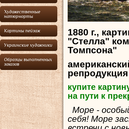
Художественные
натюрморты
1880 г., кар
Картины пейзаж
"Стелла" ко
Украинские художники
Томпсона"
Образцы выполненных
американски
заказов
репродукция
купите картин
на пути к пре
Море - особый
себя! Море з
встречи с нов