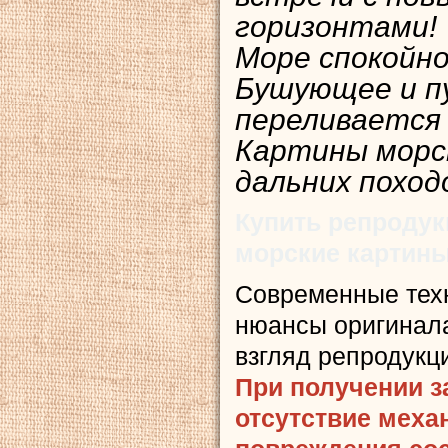
горизонтами!
Море спокойное
Бушующее и п
переливается 
Картины морс
дальних поход
Купить репродук
морские картин
Современные тех
нюансы оригинала
взгляд репродукц
При получении з
отсутствие меха