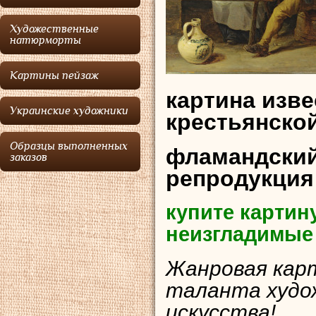
Художественные
натюрморты
Картины пейзаж
картина изв
Украинские художники
крестьянской
Образцы выполненных
фламандский
заказов
репродукция
купите картин
неизгладимые
Жанровая карт
таланта худо
искусства!