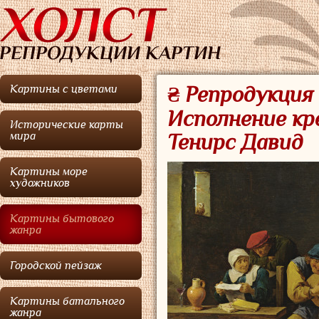
Картины с цветами
₴ Репродукция
Исполнение кр
Исторические карты
мира
Тенирс Давид
Картины море
художников
Картины бытового
жанра
Городской пейзаж
Картины батального
жанра