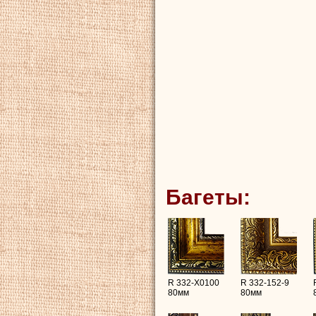
Багеты:
R 332-X0100
R 332-152-9
80мм
80мм