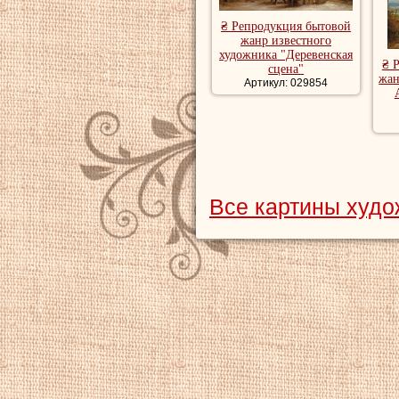
₴ Репродукция бытовой
жанр известного
художника "Деревенская
₴ 
сцена"
жан
Артикул: 029854
Все картины худо