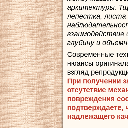
архитектуры. Тщ
лепестка, листа
наблюдательност
взаимодействие 
глубину и объемн
Современные тех
нюансы оригинала
взгляд репродукц
При получении з
отсутствие меха
повреждения сост
подтверждаете, 
надлежащего кач