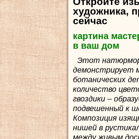
Откройте из
художника, 
сейчас
картина масте
в ваш дом
Этот натюрморт
демонстрирует м
ботанических де
количество цвето
гвоздики – образ
подвешенный к ш
Композиция изящ
нишей в рустика
между живым дос