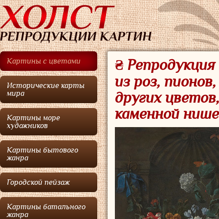
Картины с цветами
₴ Репродукция
из роз, пионов
Исторические карты
мира
других цветов
каменной нише
Картины море
художников
Картины бытового
жанра
Городской пейзаж
Картины батального
жанра