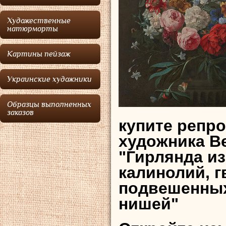
Художественные
натюрморты
Картины пейзаж
Украинские художники
Образцы выполненных
заказов
купите репр
художника В
"Гирлянда из
калинолий, г
подвешенных
нишей"