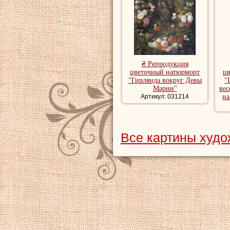
₴ Репродукция
цветочный натюрморт
ц
"Гирлянда вокруг Девы
"
Марии"
вес
Артикул: 031214
на
Все картины худо