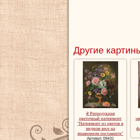
Другие картины
₴ Репродукция
цветочный натюрморт
ц
"Натюрморт из цветов в
медном весе на
ф
мраморном постаменте"
Артикул: 09431