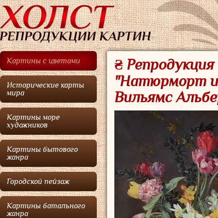
Картины с цветами
₴ Репродукци
"Натюрморт из
Исторические карты
мира
Вильямс Альб
Картины море
художников
Картины бытового
жанра
Городской пейзаж
Картины батального
жанра