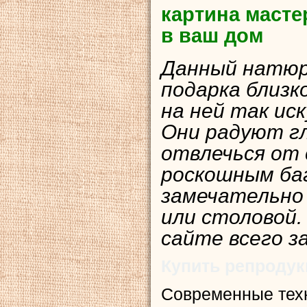
картина масте
в ваш дом
Данный натюр
подарка близк
на ней так ис
Они радуют гл
отвлечься от 
роскошным ба
замечательно
или столовой.
сайте всего з
Купить репроду
Современные тех