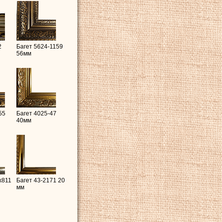
2
Багет 5624-1159
56мм
55
Багет 4025-47
40мм
x811
Багет 43-2171 20
мм