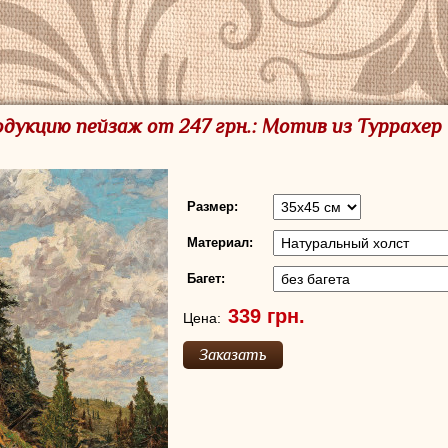
дукцию пейзаж от 247 грн.: Мотив из Туррахер
Размер:
Материал:
Багет:
Цена: