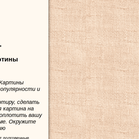
"
ртины
 Картины
популярности и
ртиру, сделать
я картина на
воплотить вашу
ме. Окружите
ию
т долговечные,