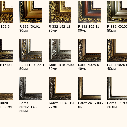
-152-9
R 332-X0101
R 332-152-12
R 332-152-11
R 332-X010
80мм
80мм
80мм
80мм
 R16х811
Багет R16-2211
Багет R16-2058
Багет 4025-51
Багет 4025-
50мм
50мм
40мм
40мм
 3020-
Багет
Багет 0004-1120
Багет 2415-03 20
Багет 1719-
11 30мм
3020А-148-1
22мм
мм
20 мм
30мм