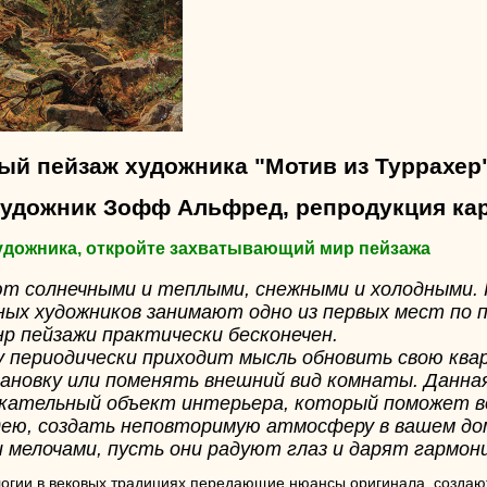
ый пейзаж художника "Мотив из Туррахер
художник Зофф Альфред, репродукция ка
художника, откройте захватывающий мир пейзажа
т солнечными и теплыми, снежными и холодными.
ных художников занимают одно из первых мест по 
нр пейзажи практически бесконечен.
у периодически приходит мысль обновить свою ква
ановку или поменять внешний вид комнаты. Данна
кательный объект интерьера, который поможет 
ею, создать неповторимую атмосферу в вашем до
 мелочами, пусть они радуют глаз и дарят гармон
огии в вековых традициях передающие нюансы оригинала, создаю