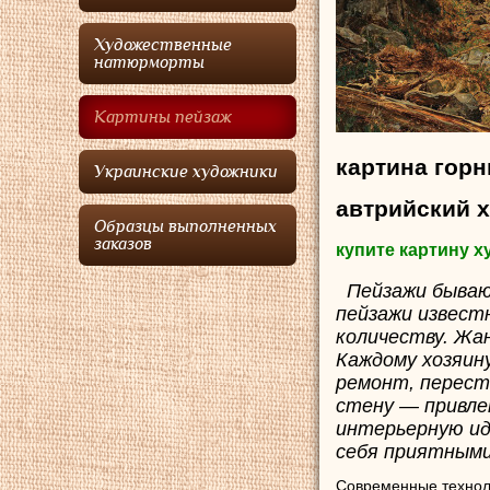
Художественные
натюрморты
Картины пейзаж
картина горн
Украинские художники
автрийский 
Образцы выполненных
заказов
купите картину 
Пейзажи бываю
пейзажи извест
количеству. Жа
Каждому хозяин
ремонт, перест
стену — привле
интерьерную ид
себя приятными
Современные технол