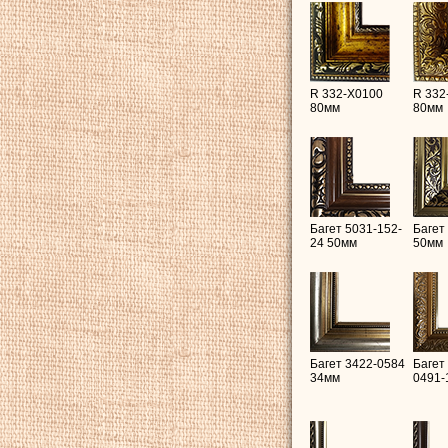
R 332-X0100
R 332
80мм
80мм
Багет 5031-152-
Багет
24 50мм
50мм
Багет 3422-0584
Багет
34мм
0491-