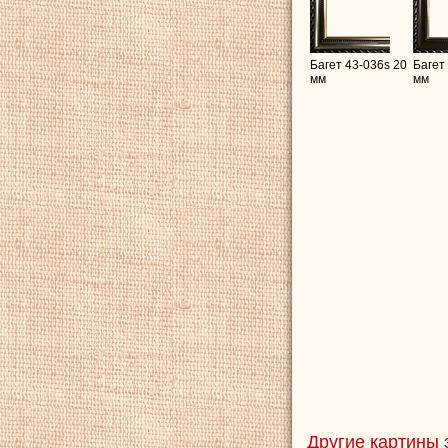
Багет 43-036s 20
Багет
мм
мм
Другие картины 