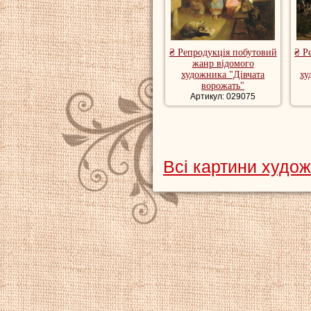
₴ Репродукція побутовий
₴ Р
жанр відомого
художника "Дівчата
ху
ворожать"
Артикул: 029075
Всі картини худо