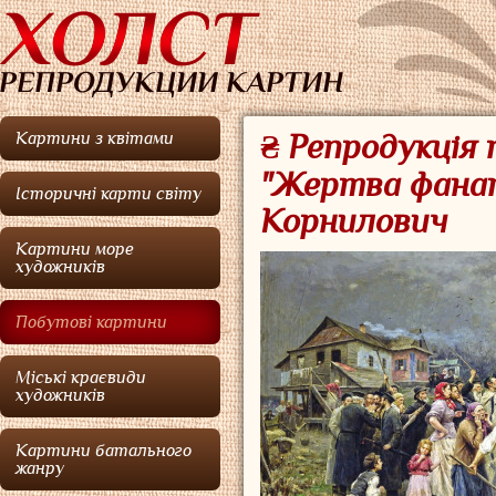
Картини з квітами
₴ Репродукція
"Жертва фанат
Історичні карти світу
Корнилович
Картини море
художників
Побутові картини
Міські краєвиди
художників
Картини батального
жанру