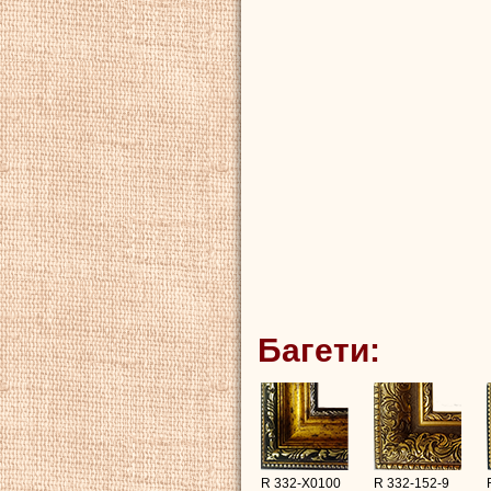
Багети:
R 332-X0100
R 332-152-9