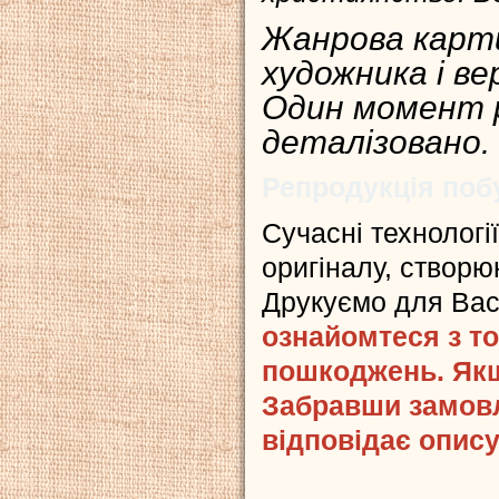
Жанрова карти
художника і в
Один момент р
деталізовано.
Репродукція поб
Сучасні технологі
оригіналу, створюю
Друкуємо для Ва
ознайомтеся з то
пошкоджень. Якщ
Забравши замовл
відповідає опису