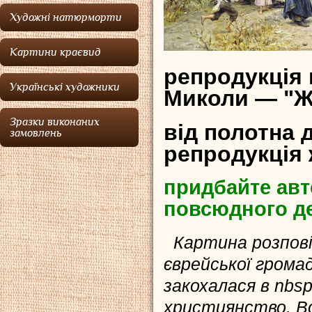
Художні натюрморти
Картини краєвид
репродукція
Українські художники
Миколи — "Ж
Зразки виконаних
від полотна 
замовлень
репродукція
придбайте авт
повсюдного д
Картина розповід
єврейської громад
закохалася в nbsp
християнство. Во