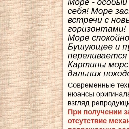
Море - особый
себя! Море з
встречи с нов
горизонтами!
Море спокойное
Бушующее и п
переливается 
Картины морс
дальних поход
Современные тех
нюансы оригинала
взгляд репродукц
При получении з
отсутствие меха