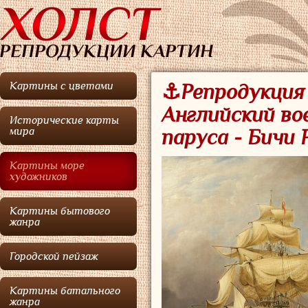
Картины с цветами
⚓Репродукция 
Английский во
Исторические карты
мира
паруса - Бичи
Картины море
художников
Картины бытового
жанра
Городской пейзаж
Картины батального
жанра