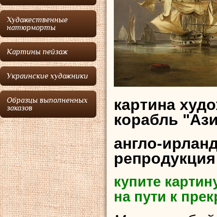
Художественные
натюрморты
Картины пейзаж
Украинские художники
картина худ
Образцы выполненных
заказов
корабль "Ази
англо-ирлан
репродукция
купите картин
на пути к пре