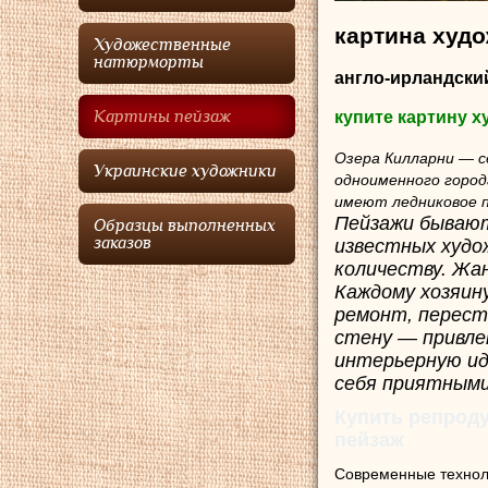
картина худ
Художественные
натюрморты
англо-ирландски
Картины пейзаж
купите картину 
Озера Килларни — с
Украинские художники
одноименного города
имеют ледниковое 
Пейзажи бывают
Образцы выполненных
заказов
известных худо
количеству. Жа
Каждому хозяин
ремонт, перест
стену — привле
интерьерную ид
себя приятными
Купить репроду
пейзаж
Современные технол