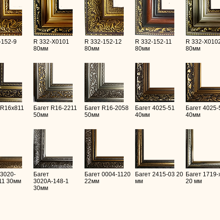
-152-9
R 332-X0101
R 332-152-12
R 332-152-11
R 332-X010
80мм
80мм
80мм
80мм
 R16х811
Багет R16-2211
Багет R16-2058
Багет 4025-51
Багет 4025-
50мм
50мм
40мм
40мм
 3020-
Багет
Багет 0004-1120
Багет 2415-03 20
Багет 1719-
11 30мм
3020А-148-1
22мм
мм
20 мм
30мм