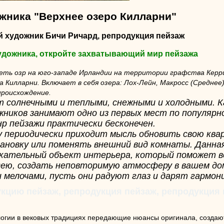
ожника "Верхнее озеро Килларни"
й художник Бичи Ричард, репродукция пейзаж
художника, откройте захватывающий мир пейзажа
еть озр на юго-западе Ирландии на территории графства Керр
 Килларни. Включает в себя озера: Лох-Лейн, Макросс (Среднее)
происхождение.
 солнечными и теплыми, снежными и холодными. 
жников занимают одно из первых мест по популярн
нр пейзажи практически бесконечен.
у периодически приходит мысль обновить свою ква
ановку или поменять внешний вид комнаты. Данна
кательный объект интерьера, который поможет 
ею, создать неповторимую атмосферу в вашем до
 мелочами, пусть они радуют глаз и дарят гармон
кцию пейзаж, репродукция пейзаж, репродукция
огии в вековых традициях передающие нюансы оригинала, создаю