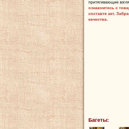
притягивающие взгля
ознакомтесь с тов
составте акт. Забр
качества.
Багеты: