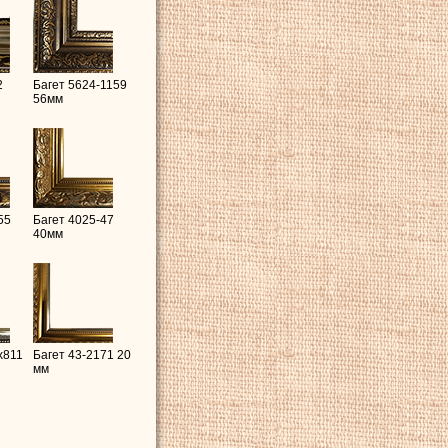
2
Багет 5624-1159
56мм
55
Багет 4025-47
40мм
x811
Багет 43-2171 20
мм