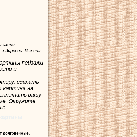
и около
 и Верхнее. Все они
Картины пейзажи
ости и
ртиру, сделать
я картина на
воплотить вашу
ме. Окружите
ию.
 картины
т долговечные,