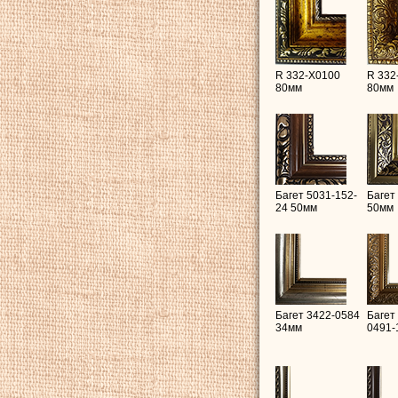
R 332-X0100
R 332
80мм
80мм
Багет 5031-152-
Багет
24 50мм
50мм
Багет 3422-0584
Багет
34мм
0491-