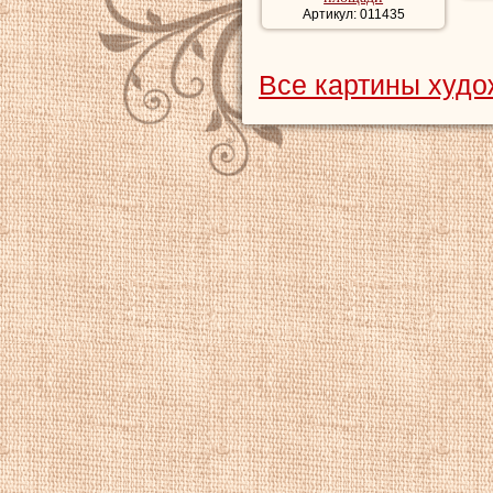
Артикул: 011435
Все картины худо