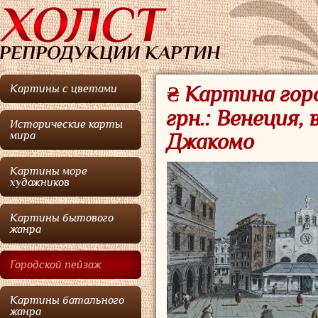
Картины с цветами
₴ Картина гор
грн.: Венеция,
Исторические карты
мира
Джакомо
Картины море
художников
Картины бытового
жанра
Городской пейзаж
Картины батального
жанра