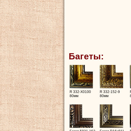
Багеты:
R 332-X0100
R 332-152-9
80мм
80мм