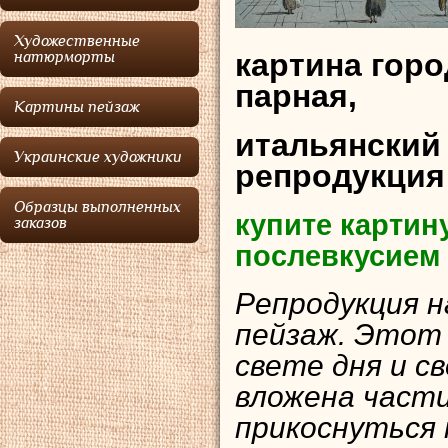
Художественные
картина горо
натюрморты
парная,
Картины пейзаж
итальянский
Украинские художники
репродукция
Образцы выполненных
купите картин
заказов
послевкусием
Репродукция н
пейзаж. Этот в
свете дня и с
вложена части
прикоснуться