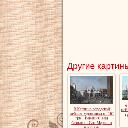
Другие картины
₴
₴ Картина городской
пей
пейзаж художника от 161
г
грн.: Венеция, вид
базилики Сан Марко от
площади