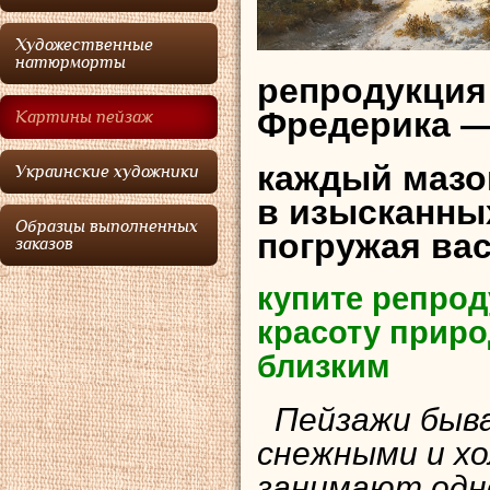
Художественные
натюрморты
репродукция
Фредерика —
Картины пейзаж
каждый мазо
Украинские художники
в изысканных
Образцы выполненных
погружая ва
заказов
купите репрод
красоту приро
близким
Пейзажи быва
снежными и х
занимают одн