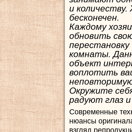
и количеству.
бесконечен.
Каждому хозяи
обновить свою
перестановку
комнаты. Дан
объект интер
воплотить ва
неповторимую
Окружите себ
радуют глаз и
Современные тех
нюансы оригинала
взгляд репродукц