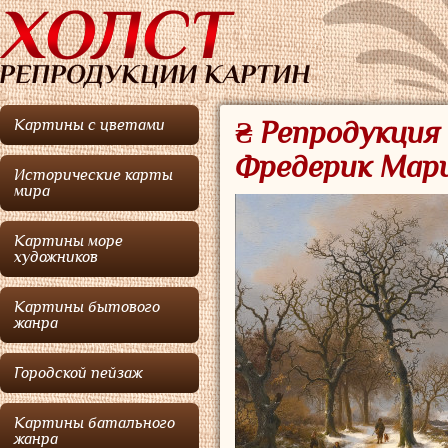
Картины с цветами
₴ Репродукция
Фредерик Мар
Исторические карты
мира
Картины море
художников
Картины бытового
жанра
Городской пейзаж
Картины батального
жанра