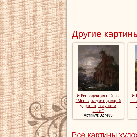
Другие картины
₴ Репродукция пейзаж
₴ 
"Монах, медитирующий
"Па
у руин при лунном
свете"
Артикул: 027485
Все картины худ