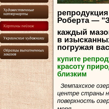
Художественные
репродукция
натюрморты
Роберта — "
Картины пейзаж
каждый мазо
в изысканных
Украинские художники
погружая ва
Образцы выполненных
заказов
купите репрод
красоту приро
близким
Земпахское озер
центре страны н
поверхность озер
моря.