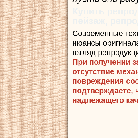
Купить репро
пейзаж, репр
Современные тех
нюансы оригинала
взгляд репродукц
При получении з
отсутствие меха
повреждения сост
подтверждаете, 
надлежащего кач