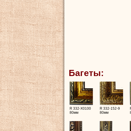
Багеты:
R 332-X0100
R 332-152-9
80мм
80мм