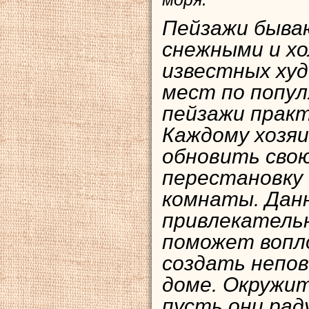
Пейзажи быва
снежными и х
известных худ
мест по попул
пейзажи практ
Каждому хозяи
обновить свою
перестановку
комнаты. Дан
привлекатель
поможет вопл
создать непо
доме. Окружи
пусть они рад