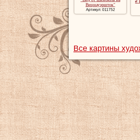
₴ 
Вицнауэршток"
Артикул: 011752
Все картины худ