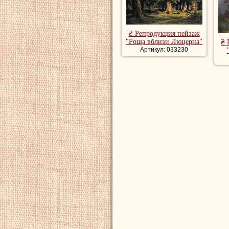
художника, рома
речной пейзаж, 
₴ Репродукция пейзаж
"Роща вблизи Люцерна"
₴ 
Артикул: 033230