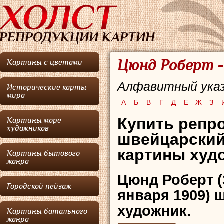
Цюнд Роберт -
Картины с цветами
Алфавитный указ
Исторические карты
мира
А
Б
В
Г
Д
Е
Ж
З
Купить репро
Картины море
художников
швейцарский
картины худо
Картины бытового
жанра
Цюнд Роберт
(
Городской пейзаж
января 1909) 
художник.
Картины батального
жанра