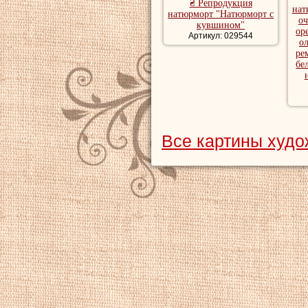
₴ Репродукция
нат
натюрморт "Натюрморт с
о
кувшином"
ор
Артикул: 029544
о
ре
бе
Все картины худо