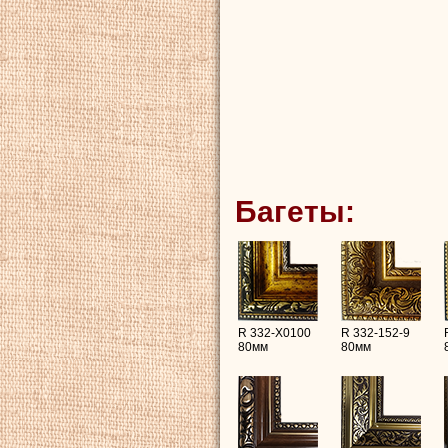
Багеты:
R 332-X0100
R 332-152-9
80мм
80мм