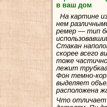
в ваш дом
На картине из
нем различным
ремер — тип бо
использовавший
Стакан наполо
скорее всего в
тоже частично
лежит трубкаа
Фон темно-кор
выделяет объе
расположена жа
Что отличает 