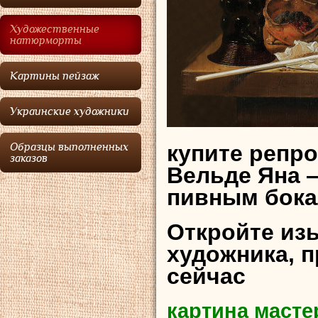
Художественные
натюрморты
Картины пейзаж
Украинские художники
купите репр
Образцы выполненных
заказов
Вельде Яна 
пивным бока
Откройте из
художника, 
сейчас
картина масте