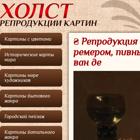
Картины с цветами
₴ Репродукци
ремером, пивны
Исторические карты
мира
ван де
Картины море
художников
Картины бытового
жанра
Городской пейзаж
Картины батального
жанра