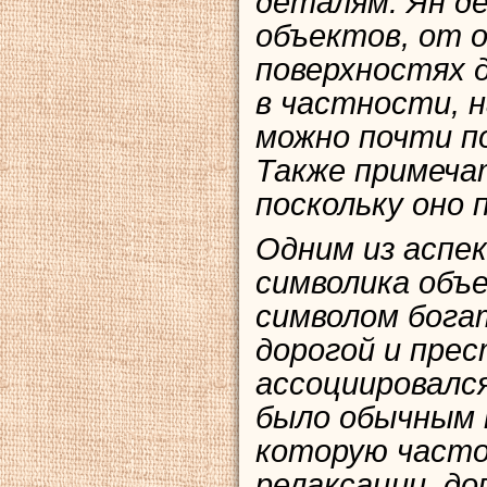
деталям. Ян д
объектов, от 
поверхностях д
в частности, 
можно почти по
Также примеча
поскольку оно 
Одним из аспе
символика объе
символом бога
дорогой и прес
ассоциировался
было обычным 
которую часто
релаксации, д