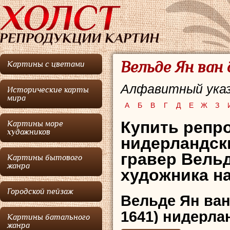
Вельде Ян ван 
Картины с цветами
Алфавитный указ
Исторические карты
мира
А
Б
В
Г
Д
Е
Ж
З
Купить репр
Картины море
художников
нидерландск
гравер Вельд
Картины бытового
жанра
художника на
Городской пейзаж
Вельде Ян ван
1641) нидерла
Картины батального
жанра