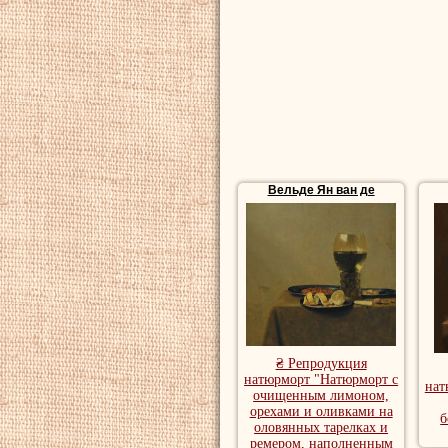
Вельде Ян ван де
₴ Репродукция
натюрморт "Натюрморт с
нат
очищенным лимоном,
орехами и оливками на
б
оловянных тарелках и
ремером, наполненным