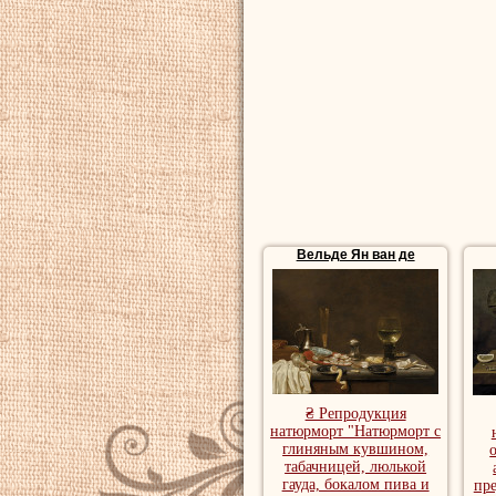
Вельде Ян ван де
₴ Репродукция
натюрморт "Натюрморт с
глиняным кувшином,
табачницей, люлькой
гауда, бокалом пива и
пр