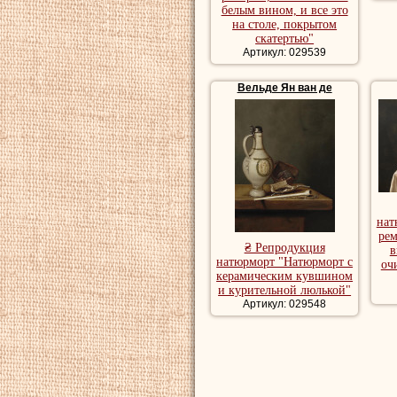
белым вином, и все это
на столе, покрытом
скатертью"
Артикул: 029539
Вельде Ян ван де
нат
рем
₴ Репродукция
в
натюрморт "Натюрморт с
оч
керамическим кувшином
и курительной люлькой"
Артикул: 029548