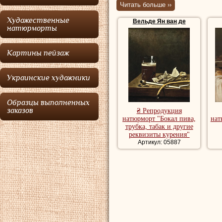
рисовальщик, 
Читать больше ››
из семьи худ
Художественные
Вельде Ян ван де
натюрморты
Вельде
; брат
Картины пейзаж
Прославился в с
гравирования кре
Украинские художники
иглой. Издал неб
много портреты, 
Образцы выполненных
заказов
₴ Репродукция
народных сцен).
натюрморт "Бокал пива,
нат
трубка, табак и другие
реквизиты курения"
Репродукции на
Артикул: 05887
натюрморт, куп