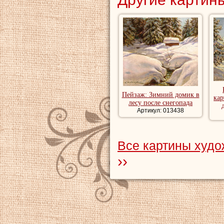
Пейзаж: Зимний домик в
кар
лесу после снегопада
Артикул: 013438
Все картины худ
››