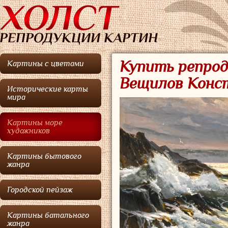
Купить репрод
Картины с цветами
Вещилов Конс
Исторические карты
мира
Картины море
художников
Картины бытового
жанра
Городской пейзаж
Картины батального
жанра