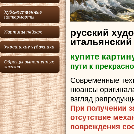
Художественные
натюрморты
русский худ
Картины пейзаж
итальянский
Украинские художники
купите картин
Образцы выполненных
пути к прекрасн
заказов
Современные тех
нюансы оригинала
взгляд репродукц
При получении з
отсутствие меха
повреждения сост