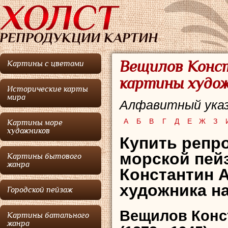
Вещилов Конст
Картины с цветами
картины худо
Исторические карты
мира
Алфавитный указ
А
Б
В
Г
Д
Е
Ж
З
Картины море
художников
Купить репро
морской пей
Картины бытового
жанра
Константин 
художника на
Городской пейзаж
Вещилов Конс
Картины батального
жанра