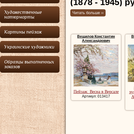
(1878 - 1945) 
Художественные
Читать больше ››
Вещилов
первые
натюрморты
в Валаамском мон
Картины пейзаж
отца Луки, завед
Вещилов Константин
В
Александрович
главного собора.
Украинские художники
учился в Рисова
поощрения художн
Образцы выполненных
заказов
княгини М. Тениш
художеств. Репин
выделял
Вещило
Пейзаж: Весна в Версале
ху
Артикул: 013417
А
ученика. Выставл
Вещилов
начал с
время, с помощью
заказ. Окончив А