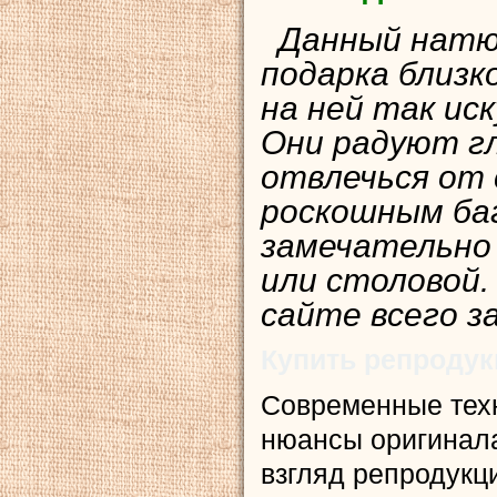
Данный натюр
подарка близк
на ней так ис
Они радуют гл
отвлечься от 
роскошным ба
замечательно
или столовой.
сайте всего з
Купить репроду
Современные тех
нюансы оригинала
взгляд репродукц