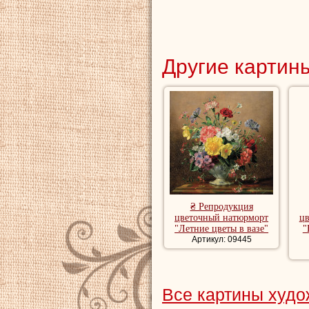
Другие картины
₴ Репродукция
цветочный натюрморт
ц
"Летние цветы в вазе"
"
Артикул: 09445
Все картины худ