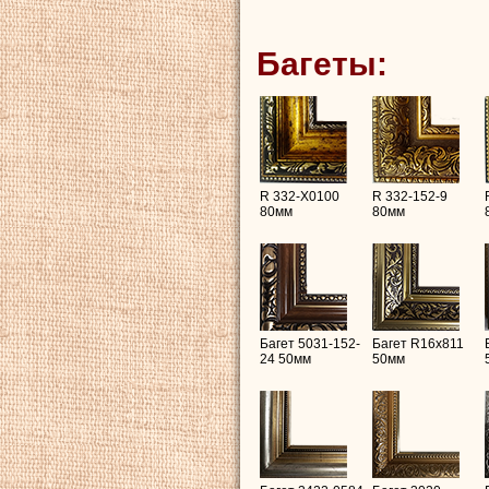
Багеты:
R 332-X0100
R 332-152-9
80мм
80мм
Багет 5031-152-
Багет R16х811
24 50мм
50мм