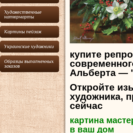
Художественные
натюрморты
Картины пейзаж
Украинские художники
купите репр
современног
Образцы выполненных
заказов
Альберта — 
Откройте из
художника, 
сейчас
картина масте
в ваш дом