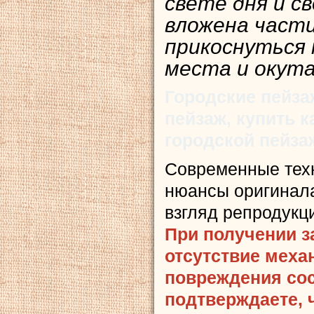
свете дня и с
вложена части
прикоснуться
места и окута
Городские пейза
пейзаж, купить 
городской пейза
Современные тех
нюансы оригинала
взгляд репродукц
При получении з
отсутствие меха
повреждения сост
подтверждаете, 