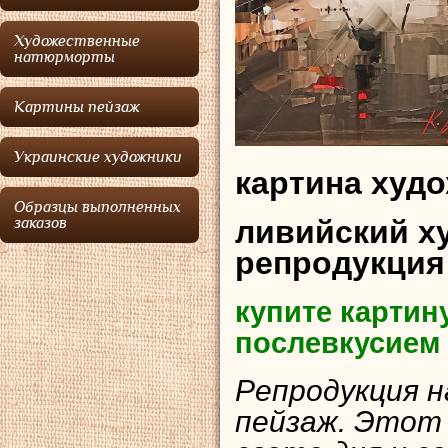
Художественные
натюрморты
Картины пейзаж
Украинские художники
картина худ
Образцы выполненных
ливийский х
заказов
репродукция
купите картин
послевкусием
Репродукция н
пейзаж. Этот в