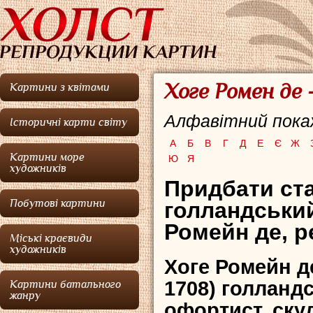
Хоге Ромен де 
Картини з квітами
Алфавітний покаж
Історичні карти світу
А
Б
В
Г
Д
Е
Є
Ж
Картини море
Ю
Я
художників
Придбати ста
Побутові картини
голландський
Ромейн де, р
Міські краєвиди
художників
Хоге Ромейн де
1708) голланд
Картини батального
жанру
офортист, ску