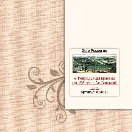
стародавніх народ
volkeren»), де він
неперевершеним м
письменником і ф
вважалася одним 
класичною міфолог
Хоге Ромен де
₴ Репродукція краєвид
від 198 грн.: Анг'єнський
парк
Артикул: 024813