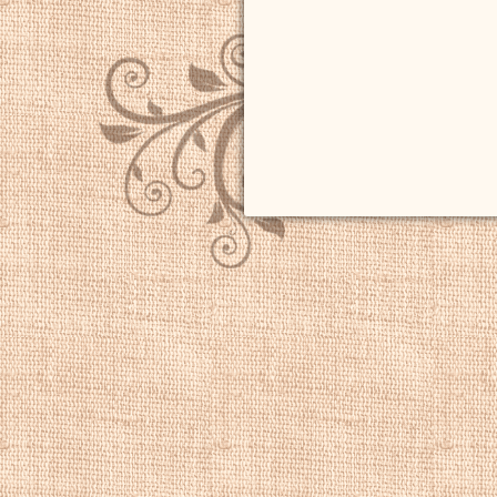
значний доход. Ві
рекламні пристрої 
демонстрації карт
послугу з підгот
для використання 
Ягги був створени
товариства Англії
географічних кола