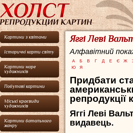
Яггі Леві Валь
Картини з квітами
Алфавітний покаж
Історичні карти світу
А
Б
В
Г
Д
Е
Є
Ж
Картини море
Ю
Я
художників
Придбати ста
Побутові картини
американськи
репродукції 
Міські краєвиди
художників
Яггі Леві Валь
видавець.
Картини батального
жанру