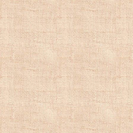
якогось символу, 
нації. Хоча Шевче
побудові композиц
цьому творі, ідей
справжньою віхою 
українському мист
1845-1846 рр. пра
археологічних дос
при Київському ун
Києві (1846 г.) ві
Костомаровим. У 
сформованому тод
товариству, котре
цікавилися розви