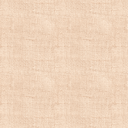
Плоско і плоско. 
річки Урал і Ор, о
...". Шевченко по
проханням про ісх
права малювати.
У 1859 році Шевче
Шевченко, подаюч
Академії мистецтв
чи задати програм
квітня ухвалила в
задати програму н
2 вересня 1860 ро
Бейдеманом, Ів. Б
Тарасу Григорович
гравірування "пов