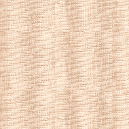
української. Учасн
арештовані, звинув
понесли різні по
Шевченку за його
відділення, затве
1847 року 33-річ
рекрутської повин
рядовим в Окреми
в Оренбурзькому к
області Росії і Ма
найсуворіше спос
і малювати. Орськ
Шевченка, предста
Шевченко, - можна