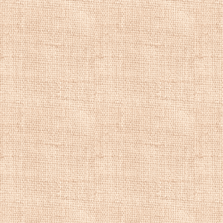
Шевченко Тарас Гр
березня) 1861 рок
Смоленському пра
а через 58 днів тр
його Заповітом, п
Чернечій горі біл
Купити репродукц
репродукції кра
художника, рома
річковий краєвид
Картини побутово
репродукції поб