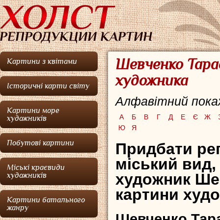
Шевченко Тарас
Картини з квітами
художника
Історичні карти світу
Алфавітний покаж
Картини море
А
Б
В
Г
Д
Е
Є
Ж
художників
Ю
Я
Побутові картини
Придбати реп
міський вид,
Міські краєвиди
художник Ше
художників
картини худо
Картини батального
жанру
Шевченко Тара