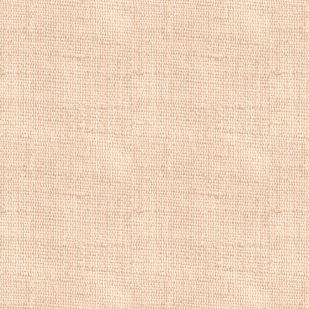
У тому ж році Та
мистецтв, де ста
1846 - Шевченко с
період розквітло 
вийшов під назвою
1842 році вийшли
твір. У 1843 році
художника; в тому
познайомився з кн
написана "Катери
академічного пер
тему однойменної
картина була ясно
Шевченко одним з
вагітну жінку, уза