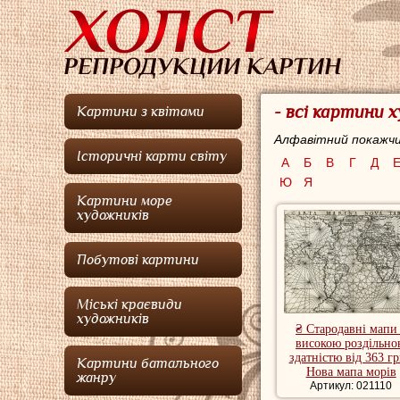
- всі картини 
Картини з квітами
Алфавітний покажчи
Історичні карти світу
А
Б
В
Г
Д
Ю
Я
Картини море
художників
Побутові картини
Міські краєвиди
художників
₴ Стародавні мапи
високою роздільн
здатністю від 363 гр
Картини батального
Нова мапа морів
жанру
Артикул: 021110