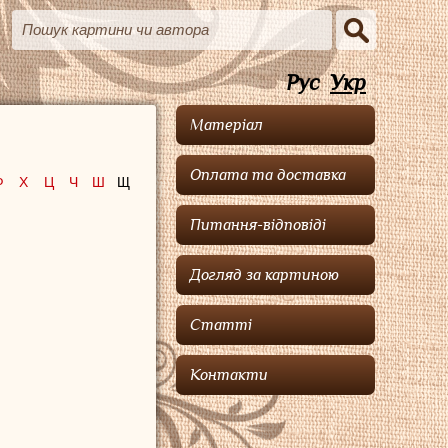
Рус
Укр
Матеріал
Оплата та доставка
Ф
Х
Ц
Ч
Ш
Щ
Питання-відповіді
Догляд за картиною
Статті
Контакти