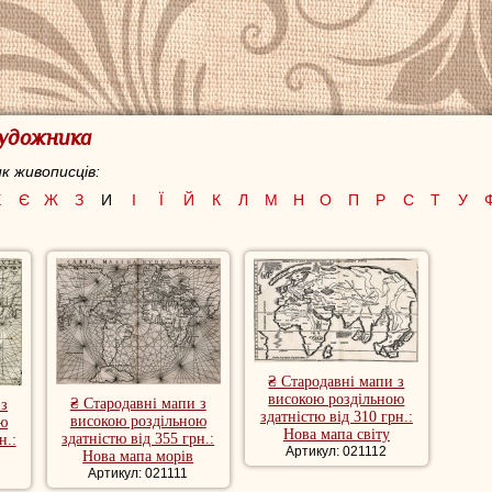
художника
к живописців:
Е
Є
Ж
З
И
І
Ї
Й
К
Л
М
Н
О
П
Р
С
Т
У
₴ Стародавні мапи з
високою роздільною
₴ Стародавні мапи з
 з
здатністю від 310 грн.:
високою роздільною
ою
Нова мапа світу
здатністю від 355 грн.:
н.:
Артикул: 021112
Нова мапа морів
Артикул: 021111