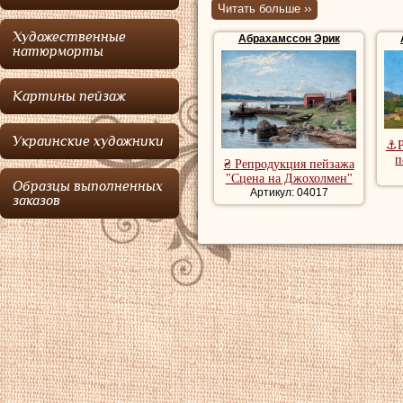
романтизма
.
Читать больше ››
Художественные
Абрахамссон Эрик
Абрахамссон
учи
натюрморты
романтические ви
Картины пейзаж
классическом сти
Купить репродук
Украинские художники
⚓Р
п
репродукции пей
₴ Репродукция пейзажа
"Сцена на Джохолмен"
Образцы выполненных
художника, рома
Артикул: 04017
заказов
речной пейзаж, 
Купить картины 
репродукции мо