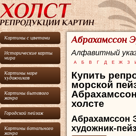
Абрахамссон Э
Картины с цветами
Алфавитный указ
Исторические карты
мира
А
Б
В
Г
Д
Е
Ж
З
Купить репро
Картины море
художников
морской пей
Абрахамссон
Картины бытового
жанра
холсте
Городской пейзаж
Абрахамссон 
художник-пейз
Картины батального
жанра