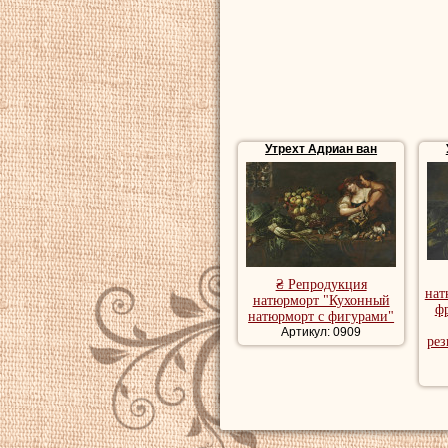
Утрехт Адриан ван
₴ Репродукция
нат
натюрморт "Кухонный
ф
натюрморт с фигурами"
Артикул: 0909
ре