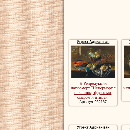
Утрехт Адриан ван
₴ Репродукция
натюрморт "Натюрморт с
нат
павлином, фруктами,
омаром и птицей"
Артикул: 032187
Утрехт Адриан ван