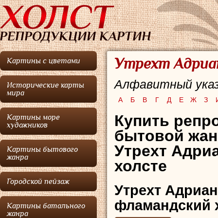
Утрехт Адриан
Картины с цветами
Алфавитный указ
Исторические карты
мира
А
Б
В
Г
Д
Е
Ж
З
Купить репр
Картины море
художников
бытовой жан
Утрехт Адриа
Картины бытового
жанра
холсте
Городской пейзаж
Утрехт Адриан
фламандский 
Картины батального
жанра