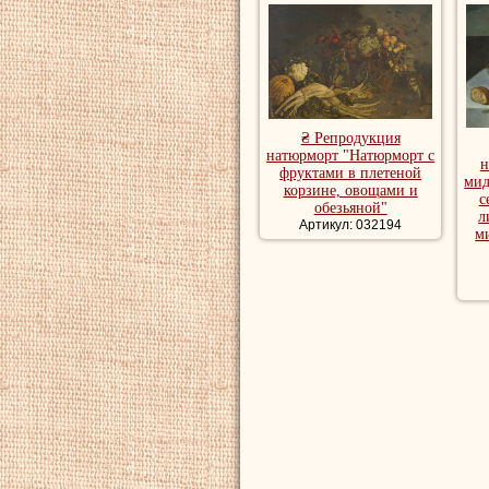
₴ Репродукция
натюрморт "Натюрморт с
н
фруктами в плетеной
мид
корзине, овощами и
с
обезьяной"
л
Артикул: 032194
м