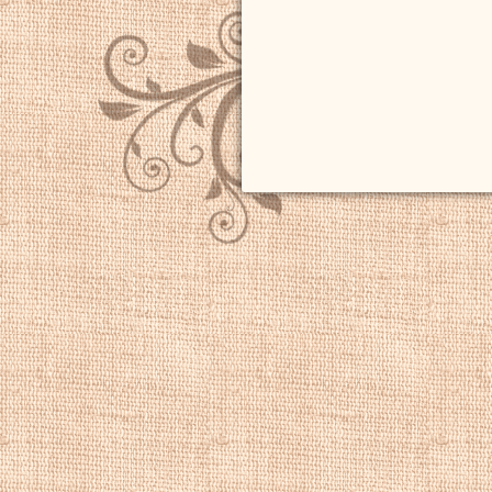
выгравированы HJ
Купить репродукц
репродукции пейз
художника, роман
пейзаж, красивые