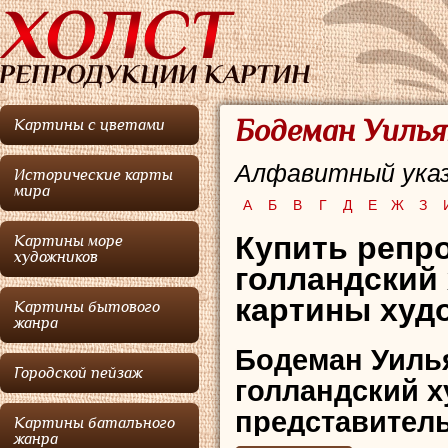
Бодеман Уилья
Картины с цветами
Алфавитный указ
Исторические карты
мира
А
Б
В
Г
Д
Е
Ж
З
Купить репро
Картины море
художников
голландский
картины худо
Картины бытового
жанра
Бодеман Уиль
Городской пейзаж
голландский х
представител
Картины батального
жанра