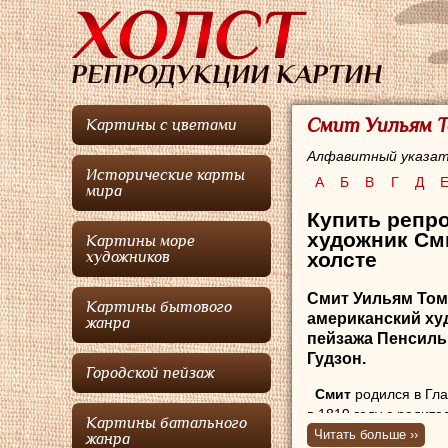
Смит Уильям Т
Картины с цветами
Алфавитный указат
Исторические карты
А
Б
В
Г
Д
мира
Купить репр
художник См
Картины море
холсте
художников
Смит Уильям Том
Картины бытового
американский ху
жанра
пейзажа Пенсиль
Гудзон.
Городской пейзаж
Смит
родился в Гла
в 1819 году с родит
Картины батального
поселились в Питтсб
Читать больше ››
жанра