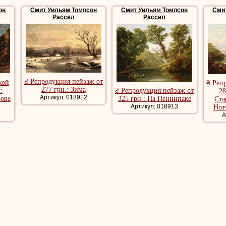
водством портретиста Джеймсома Лэмбдинома, бывшим
он
Смит Уильям Томпсон
Смит Уильям Томпсон
Сми
лли.
Рассел
Рассел
куратором Питтсбургского музея Лэмбдина, где он
гими учеными и интеллектуалами города. В начале своей карьеры
в написании коммерческих знаков и фонов для театральных постано
адельфию, чтобы нарисовать украшения для Театра Уолнат-стрит.
и пейзажные картины меньшего масштаба, вдохновленные его теа
азаны на публичных выставках, в том числе в Фонде Общества худ
₴ Репродукция пейзаж от
кой
₴ Реп
усств Пенсильвании в Филадельфии, где он регулярно участвовал 
277 грн.: Зима
:
₴ Репродукция пейзаж от
28
Артикул: 018912
рове
325 грн.: На Пеннипаке
да.
Ста
Артикул: 018913
Нот
л удостоен комиссии Академии Филадельфии.
Смит
путешествова
А
инии и Новой Англии, чтобы наблюдать за природой и рисовать эс
нстрируя необыкновенный талант в живописи.
Смит
стал другом Ре
 очень интересную статью о художнике в "Вестнике Соединенных Шт
льствовал консервативной социальной элите Филадельфии.
и пейзажи, репродукции пейзажи, репродукции пейзажи худож
 романтические пейзажи, лесной пейзаж, речной пейзаж, кра