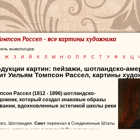
омпсон Рассел - все картины художника
ель живописцев:
Е
Ж
З
И
Й
К
Л
М
Н
О
П
Р
С
Т
У
Ф
Х
Ц
одукции картин: пейзажи, шотландско-аме
ит Уильям Томпсон Рассел, картины худо
псон Рассел
(1812 - 1896) шотландско-
дожник, который создал знаковые образы
вании, вдохновленные эстетикой школы реки
зго, Шотландия.
Смит
переехал в Соединенные Штаты
елями, которые жили в западной Пенсильвании и
урге. Здесь, между 1828 и 1831 годами,
Смит
изучал