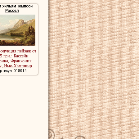
т Уильям Томпсон
Рассел
Смит
нашел
вок. В 1835 году
 За это время
Смит
тральными пейзажами.
ожников и Академии
родукция пейзаж от
в ежегодных
5 грн.: Бассейн
рика, Франкония
ч, Нью-Хэмпшир
л по всей
ртикул: 018914
кизы для более
мбрандта Пила,
атов", и он
ника, картины
сивые картины