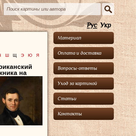
Рус
Укр
Материал
Оплата и доставка
Ч
Ш
Щ
Э
Ю
Я
риканский
Вопросы-ответы
жника на
Уход за картиной
Статьи
Контакты