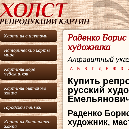
Раденко Борис
Картины с цветами
художника
Исторические карты
мира
Алфавитный указ
А
Б
В
Г
Д
Е
Ж
З
Картины море
художников
Купить репр
русский худ
Картины бытового
жанра
Емельянович
Городской пейзаж
Раденко Бори
художник, мас
Картины батального
жанра