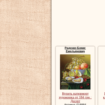
России. Всегда по
своих новых рабо
Харьковский союз
Репродукции натю
купить репродукц
Раденко Борис
Емельянович
Купить натюрморт
художника от 184 грн.:
к
Десерт
Артикул: 018884