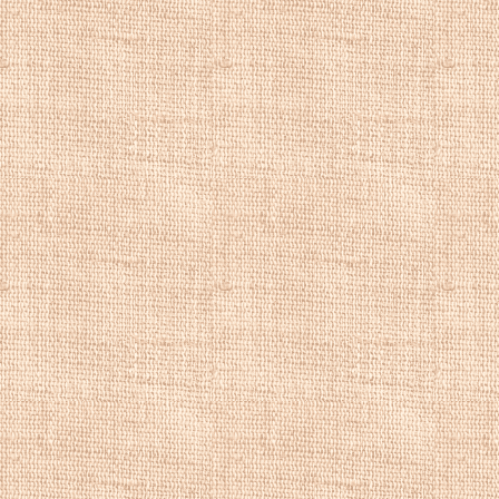
возвращается в В
В 1875 году
Ритц
была дочерью нем
браке родились п
известен как вид
математик.
Дюссельдорфский
плодотворный, че
приверженности к
современников пр
Ритца
посвящены 
религиозности ме
проработанный пе
определенной чер