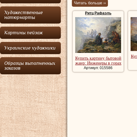
Читать больше ››
художника Лоренц
Художественные
Ритц Рафаэль
Жозефины, урожд
натюрморты
выходцем из семе
Картины пейзаж
западе Швейцарии
Силкенгена". Эта
Украинские художники
протяжении мног
Куп
Купить картину бытовой
оформление внутр
Образцы выполненных
жанр: Инженеры в горах
заказов
Артикул: 015586
регионе.
В 1839 году семья
Рафаэля преподав
школе. В 1842 го
лет женился на д
Вильгельм, также
Первым учителем 