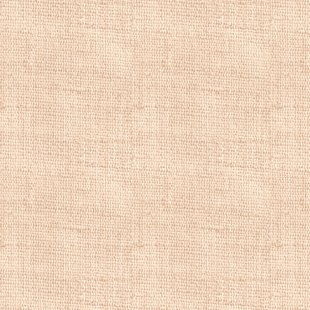
рекомендовал по
С 1853 по 1856 г
академии, где он
жанровых сцен. 
Фердинанд Зон, В
особенности Генр
оттачивал свое м
жанрового художн
становлении мно
жанровой живопи
В этот период
Ри
пишет пейзажи с 
своему отцу, дат
отцом — "Было бы