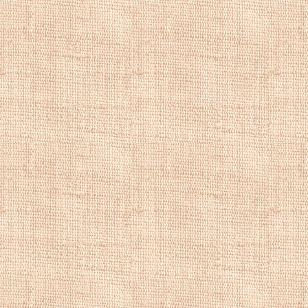
мой дом не стал 
Альпам и людям,
кисть". В послед
Ритц
сообщает, ч
тематическим укл
идиллический пей
В 1860 году
Ритц
Дюссельдорфе. К 
1862 году картин
для интерьеров п
В 1863 году
Ритц
Вале, чтобы помо
заказом на алтар
лет
Ритц
живет на