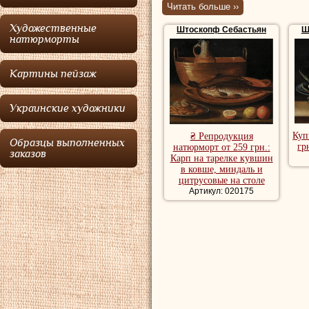
первой полови
Читать больше ››
Художественные
Штоскопф Себастьян
Ш
Штоскопф
родил
натюрморты
курьера. Уже в 1
Картины пейзаж
особый талант в 
у Городского сове
Украинские художники
поступил в обуче
Куп
₴ Репродукция
Фридриху Брентелю
Образцы выполненных
гр
натюрморт от 259 грн.:
заказов
Карп на тарелке кувшин
Штоскопф
был п
в ковше, миндаль и
цитрусовые на столе
художнику Даниэл
Артикул: 020175
Штоскопф
переня
учеников был Иоа
на немецком язык
художник, друг и