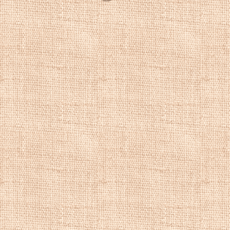
немецких феодал
вероисповедания 
Большую роль в 
художником сыгра
В 1657 году
Штос
гостиницы и его 
раскрылось через
преступления — в
процесса над кол
и владельцы гост
Штоскопфа
как 
алкоголя.
Репродукции на
натюрморт, куп