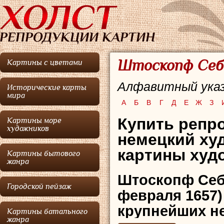
Штоскопф Себа
Картины с цветами
Алфавитный указ
Исторические карты
мира
А
Б
В
Г
Д
Е
Ж
З
Купить репр
Картины море
художников
немецкий ху
картины худо
Картины бытового
жанра
Штоскопф Себ
Городской пейзаж
февраля 1657)
крупнейших н
Картины батального
жанра