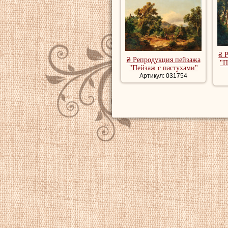
₴ 
₴ Репродукция пейзажа
"П
"Пейзаж с пастухами"
Артикул: 031754