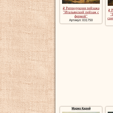
₴ Репродукция пейзажа
₴ 
"Итальянский пейзаж с
"
фермой"
сце
Артикул: 031750
Марко Карой