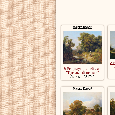
Марко Карой
₴ 
"
₴ Репродукция пейзажа
"Идеальный пейзаж"
Артикул: 031746
Марко Карой