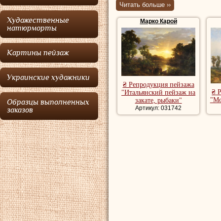
Читать больше ››
Член Венгерской 
Художественные
Марко Карой
Карой Марко
созд
натюрморты
венгерский пейза
Картины пейзаж
направления и во
академический пе
Украинские художники
₴ Репродукция пейзажа
Купить репродук
₴ 
"Итальянский пейзаж на
"Мо
закате, рыбаки"
Образцы выполненных
репродукции пей
Артикул: 031742
заказов
художника, рома
речной пейзаж, 