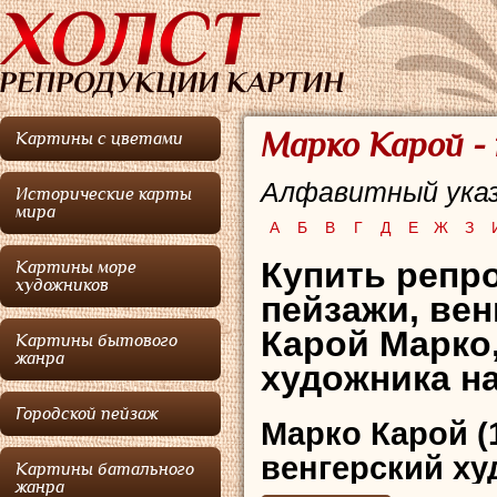
Марко Карой -
Картины с цветами
Алфавитный указ
Исторические карты
мира
А
Б
В
Г
Д
Е
Ж
З
Купить репр
Картины море
художников
пейзажи,
вен
Карой Марко
Картины бытового
жанра
художника на
Городской пейзаж
Марко Карой
(
венгерский ху
Картины батального
жанра