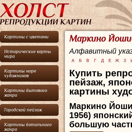
Маркино Йошио
Картины с цветами
Алфавитный указ
Исторические карты
мира
А
Б
В
Г
Д
Е
Ж
З
Купить репро
Картины море
художников
пейзаж, япо
картины худо
Картины бытового
жанра
Маркино Йош
Городской пейзаж
1956) японски
большую част
Картины батального
жанра