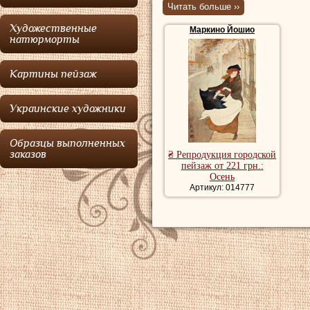
Лондоне.
Читать больше ››
Художественные
Маркино Йошио
Маркино
родилс
натюрморты
Японии, при рожд
Картины пейзаж
Хейджи Макино.
любопытен и его 
Украинские художники
культура. Когда е
Иокогаму, по пут
Образцы выполненных
заказов
₴ Репродукция городской
Институт искусст
пейзаж от 221 грн.:
Осень
Сан-Франциско ) 
Артикул: 014777
четырех лет.
В 1897 году
Марк
решил остаться в
часть своей даль
принят среди брит