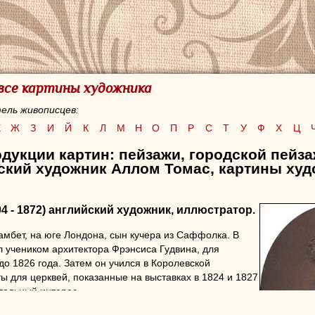
 все картины художника
ель живописцев:
Е
Ж
З
И
Й
К
Л
М
Н
О
П
Р
С
Т
У
Ф
Х
Ц
дукции картин: пейзажи, городской пейз
ский художник Аллом Томас, картины худ
4 - 1872) английский художник, иллюстратор.
амбет, на юге Лондона, сын кучера из Саффолка. В
 учеником архитектора Фрэнсиса Гудвина, для
до 1826 года. Затем он учился в Королевской
ты для церквей, показанные на выставках в 1824 и 1827
ительный интерес.
Аллом
работал в партнерстве с Генри Фрэнсисом