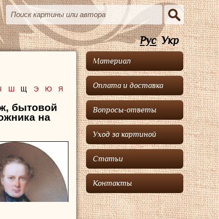
Рус
Укр
Материал
Оплата и доставка
Ч
Ш
Щ
Э
Ю
Я
аж, бытовой
Вопросы-ответы
ожника на
Уход за картиной
Статьи
Контакты