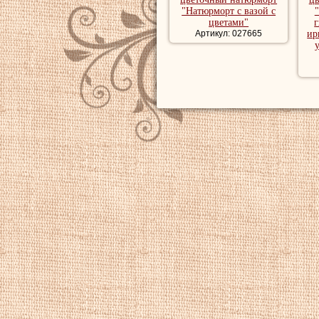
"Натюрморт с вазой с
цветами"
г
Артикул: 027665
ир