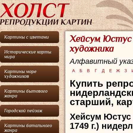
Хейсум Юстус 
Картины с цветами
художника
Исторические карты
мира
Алфавитный указ
А
Б
В
Г
Д
Е
Ж
З
Картины море
художников
Купить репр
нидерландск
Картины бытового
жанра
старший, кар
Городской пейзаж
Хейсум Юстус в
1749 г.) нидер
Картины батального
жанра