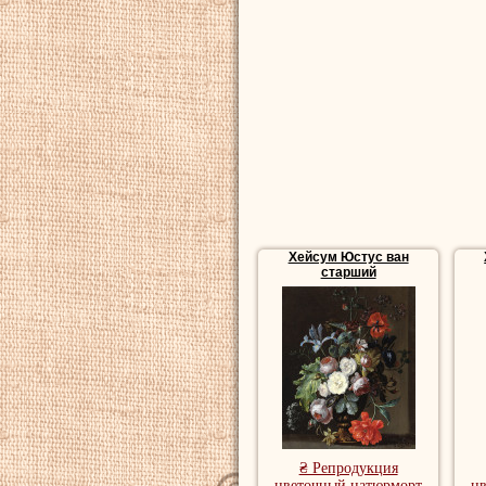
мастер цветочных
Репродукции натю
купить репродукц
Хейсум Юстус ван
старший
₴ Репродукция
цветочный натюрморт
ц