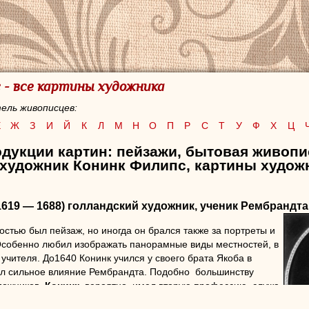
 - все картины художника
ель живописцев:
Е
Ж
З
И
Й
К
Л
М
Н
О
П
Р
С
Т
У
Ф
Х
Ц
одукции картин: пейзажи, бытовая живопи
 художник Конинк Филипс, картины худож
1619 — 1688) голландский художник, ученик Рембрандта
стью был пейзаж, но иногда он брался также за портреты и
Особенно любил изображать панорамные виды местностей, в
 учителя. До1640 Конинк учился у своего брата Якоба в
ал сильное влияние Рембрандта. Подобно большинству
дожников,
Конинк
, вероятно, имел вторую профессию, служа
Амстердамом и Роттердамом.