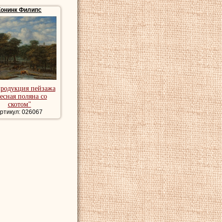
Конинк Филипс
ван Гойен
, которые
ть натуре,
стоинства этих
Брюссельском,
продукция пейзажа
есная поляна со
артины пейзажи
скотом"
ейзаж.
ртикул: 026067