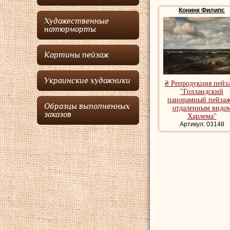
Для
Конинка
харак
Конинк Филипс
рамой. В его картина
Художественные
серого тонов, оживл
натюрморты
стремится к идеальн
у
Конинка
завершает
Картины пейзаж
ратовали за снижени
мастерство рисунка,
пейзажей, образцы к
Украинские художники
₴ Репродукция пейз
Берлинском и некото
"Голландский
панорамный пейзаж
Купить репродукции 
Образцы выполненных
отдаленным видо
заказов
художника, романтич
Харлема"
Артикул: 03148