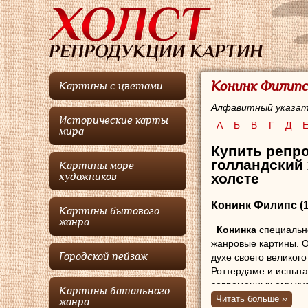
Конинк Филипс
Картины с цветами
Алфавитный указат
Исторические карты
А
Б
В
Г
Д
мира
Купить репр
голландский
Картины море
холсте
художников
Конинк Филипс
(
Картины бытового
жанра
Конинка
специально
жанровые картины. 
Городской пейзаж
духе своего великого
Роттердаме и испыт
современных ему ху
Картины батального
навигатором между 
Читать больше ››
жанра