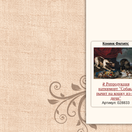
Конинк Филипс
₴ Репродукция
натюрморт "Собак
рычит на кошку из-
дичи"
Артикул: 028833