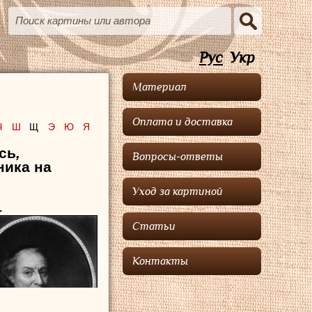
Рус
Укр
Материал
Оплата и доставка
Ч
Ш
Щ
Э
Ю
Я
сь
,
Вопросы-ответы
ника на
Уход за картиной
.
Статьи
Контакты