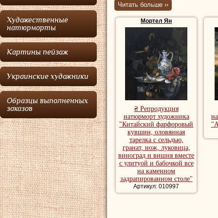
Читать больше ››
Яна Порселлиса в
Художественные
Мортел Ян
Гильдии Святого Л
натюрморты
натюрморты, част
Картины пейзаж
бабочками. Некот
Минтона
(см.реп
Украинские художники
году
Мортел
был 
Ботанического сад
Образцы выполненных
заказов
₴ Репродукция
работал в тесном 
натюрморт художника
н
"Китайский фарфоровый
"А
кувшин, оловянная
Репродукции натю
тарелка с сельдью,
купить репродукц
гранат, нож, луковица,
виноград и вишня вместе
с улитуой и бабочкой все
на каменном
задрапированном столе"
Артикул: 010997