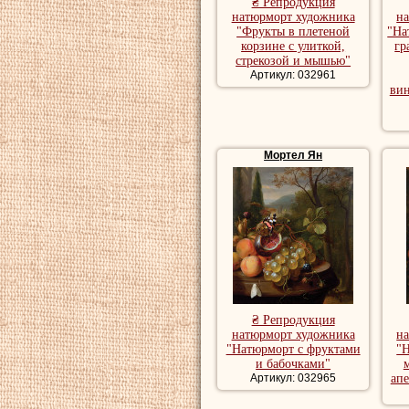
₴ Репродукция
натюрморт художника
н
"Фрукты в плетеной
"На
корзине с улиткой,
гр
стрекозой и мышью"
Артикул: 032961
вин
Мортел Ян
₴ Репродукция
натюрморт художника
н
"Натюрморт с фруктами
"Н
и бабочками"
Артикул: 032965
апе