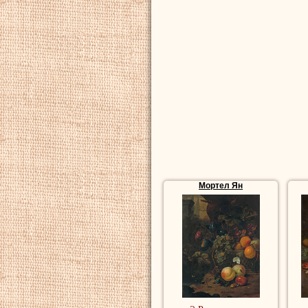
Мортел Ян