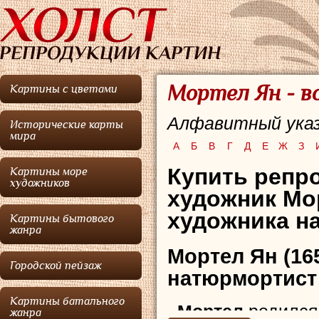
Мортел Ян - в
Картины с цветами
Алфавитный указ
Исторические карты
мира
А
Б
В
Г
Д
Е
Ж
З
Купить репро
Картины море
художников
художник Мо
художника на
Картины бытового
жанра
Мортел Ян
(16
Городской пейзаж
натюрмортист 
Картины батального
Мортел
родился
жанра