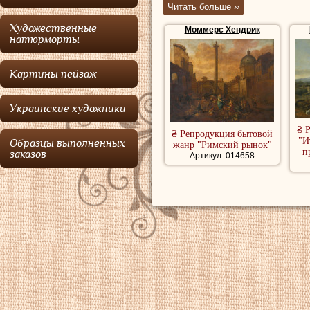
Читать больше ››
Моммерс
с 1647
Художественные
Моммерс Хендрик
Харлеме. В 1654 
натюрморты
гильдии. Ученик
Н
Картины пейзаж
последователем у
пейзажа.
Момме
Украинские художники
Маса; также сред
₴ 
₴ Репродукция бытовой
В 1665 году
Мом
"И
Образцы выполненных
жанр "Римский рынок"
п
заказов
Артикул: 014658
годах. совершил 
пейзажи с фигура
почти всегда изо
Купить репродукц
репродукции пейз
художника, роман
пейзаж, красивые