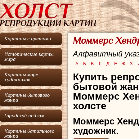
Моммерс Хендр
Картины с цветами
Алфавитный указ
Исторические карты
мира
А
Б
В
Г
Д
Е
Ж
З
Купить репро
Картины море
художников
бытовой жан
Моммерс Хен
Картины бытового
жанра
холсте
Городской пейзаж
Моммерс Хен
художник.
Картины батального
жанра