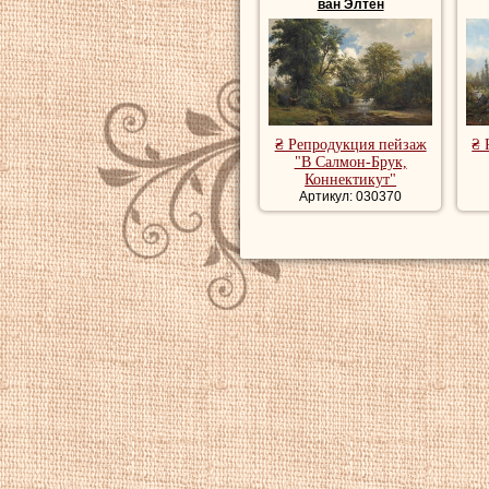
ван Элтен
₴ Репродукция пейзаж
₴ 
"В Салмон-Брук,
Коннектикут"
Артикул: 030370