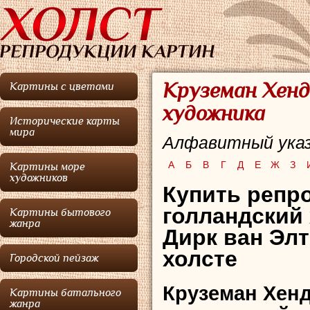
Круземан Хенд
Картины с цветами
художника
Исторические карты
мира
Алфавитный указ
А
Б
В
Г
Д
Е
Ж
З
Картины море
художников
Купить репро
голландский
Картины бытового
жанра
Дирк ван Элт
холсте
Городской пейзаж
Круземан Хенд
Картины батального
жанра