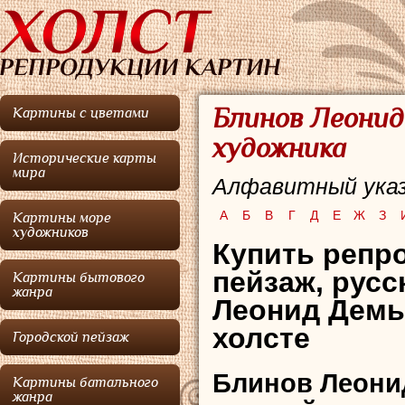
Блинов Леонид
Картины с цветами
художника
Исторические карты
мира
Алфавитный указ
А
Б
В
Г
Д
Е
Ж
З
Картины море
художников
Купить репр
пейзаж, рус
Картины бытового
жанра
Леонид Демь
холсте
Городской пейзаж
Блинов Леони
Картины батального
жанра