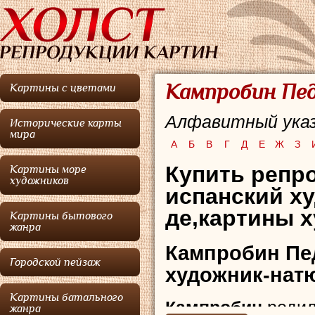
Кампробин Пед
Картины с цветами
Алфавитный указ
Исторические карты
мира
А
Б
В
Г
Д
Е
Ж
З
Купить репр
Картины море
художников
испанский х
де,картины х
Картины бытового
жанра
Кампробин Пе
Городской пейзаж
художник-нат
Картины батального
Кампробин
родил
жанра