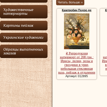
Читать больше ››
Севилье, где он у
Художественные
Кампробин Педро де
К
натюрмортов можн
натюрморты
Репродукции натю
Картины пейзаж
купить репродукц
Украинские художники
Образцы выполненных
заказов
₴ Репродукция
натюрморт от 208 грн.:
на
Ирисы, лилии, розы и
Ири
гвоздики в урне,
в
небольшая стеклянная
п
ваза, пейзаж в отдалении
Артикул: 012895