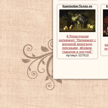
Кампробин Педро де
К
₴ Репродукция
натюрморт "Натюрморт с
корзиной винограда,
на
персиками, яблоком,
пе
гранатом и посудой"
Артикул: 027610