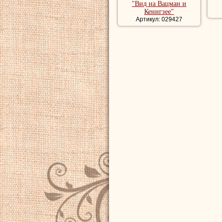
"Вид на Вацман и
Кенигзее"
Артикул: 029427