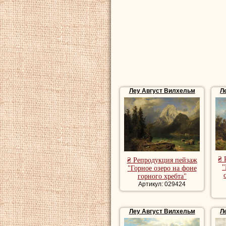
несколько золоты
Бельгийским орде
Его сын, также на
него и писал пей
Леу
умер в Селис
Леу Август Вилхельм
Л
Купить репродук
репродукции пей
художника, рома
речной пейзаж, 
₴ 
₴ Репродукция пейзаж
"
"Горное озеро на фоне
горного хребта"
Артикул: 029424
Леу Август Вилхельм
Л