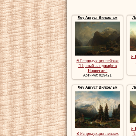
Леу Август Вилхельм
Л
₴ 
₴ Репродукция пейзаж
"Горный ландшафт в
Норвегии"
Артикул: 029421
Леу Август Вилхельм
Л
₴ 
₴ Репродукция пейзаж
"