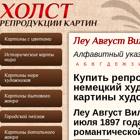
Леу Август Ви
Картины с цветами
Алфавитный указ
Исторические карты
мира
А
Б
В
Г
Д
Е
Ж
З
Купить репро
Картины море
художников
немецкий ху
картины худо
Картины бытового
жанра
Леу Август Ви
Городской пейзаж
июля 1897 год
романтическо
Картины батального
жанра