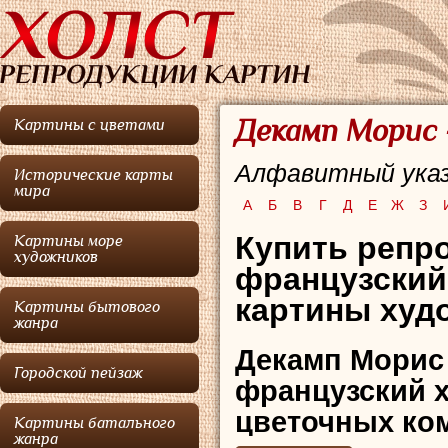
Декамп Морис 
Картины с цветами
Алфавитный указ
Исторические карты
мира
А
Б
В
Г
Д
Е
Ж
З
Купить репр
Картины море
художников
французский
картины худо
Картины бытового
жанра
Декамп Морис
Городской пейзаж
французский 
цветочных ко
Картины батального
жанра