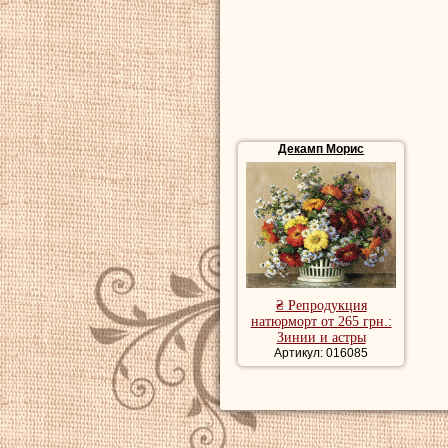
la Société des Pay
Goyon в 1929 году 
Картины натюрмо
красивые натюрм
Декамп Морис
₴ Репродукция
натюрморт от 265 грн.:
Зинии и астры
Артикул: 016085